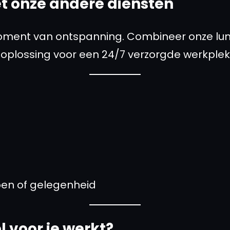
t onze andere diensten
oment van ontspanning. Combineer onze l
-oplossing voor een 24/7 verzorgde werkplek
oen of gelegenheid
l voor je werkt?