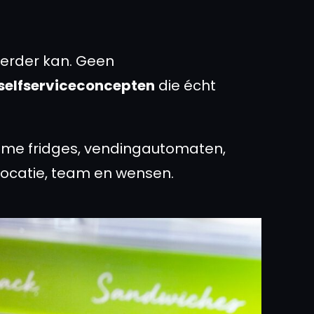
kkerder kan. Geen
selfserviceconcepten
die écht
imme fridges, vendingautomaten,
locatie, team en wensen.